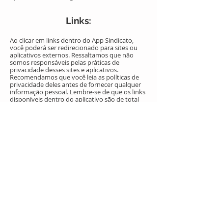
Links:
Ao clicar em links dentro do App Sindicato,
você poderá ser redirecionado para sites ou
aplicativos externos. Ressaltamos que não
somos responsáveis pelas práticas de
privacidade desses sites e aplicativos.
Recomendamos que você leia as políticas de
privacidade deles antes de fornecer qualquer
informação pessoal. Lembre-se de que os links
disponíveis dentro do aplicativo são de total
responsabilidade da entidade sindical.
Notificações de Push:
O App Sindicato pode enviar notificações de
push para mantê-lo informado sobre
novidades, atualizações e eventos relevantes.
Caso não deseje receber essas notificações,
você pode gerenciar suas preferências nas
configurações do aplicativo.