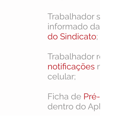
Trabalhador sempre
informado das
do
Sindicato
;
Trabalhador recebe
notificações
no seu
celular;
Ficha de
Pré-Filicação
dentro do Aplicativo;
Denúncias
através do
Aplicativo;